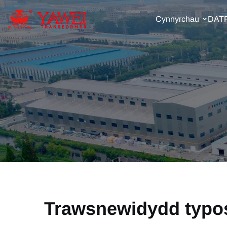
Cynnyrchau
DAT
Trawsnewidydd typos