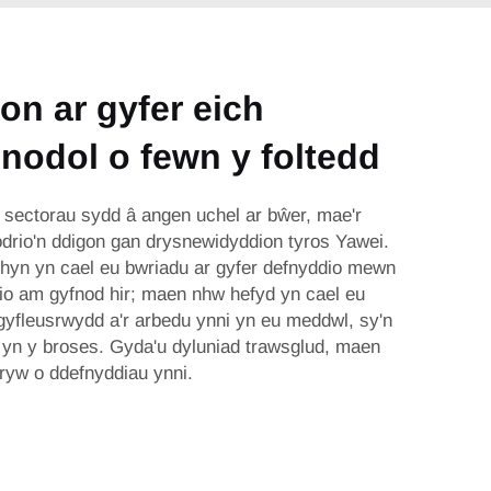
on ar gyfer eich
nodol o fewn y foltedd
 sectorau sydd â angen uchel ar bŵer, mae'r
odrio'n ddigon gan drysnewidyddion tyros Yawei.
hyn yn cael eu bwriadu ar gyfer defnyddio mewn
dio am gyfnod hir; maen nhw hefyd yn cael eu
gyfleusrwydd a'r arbedu ynni yn eu meddwl, sy'n
n yn y broses. Gyda'u dyluniad trawsglud, maen
ryw o ddefnyddiau ynni.