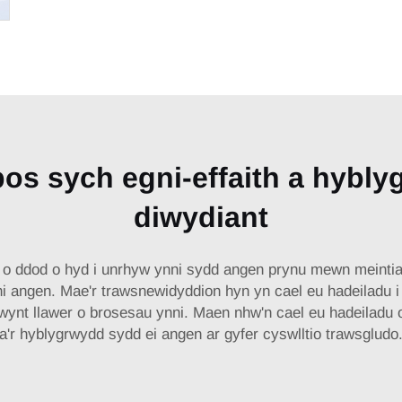
s sych egni-effaith a hyblyg
diwydiant
 o ddod o hyd i unrhyw ynni sydd angen prynu mewn meinti
i angen. Mae'r trawsnewidyddion hyn yn cael eu hadeiladu i d
wynt llawer o brosesau ynni. Maen nhw'n cael eu hadeiladu 
a'r hyblygrwydd sydd ei angen ar gyfer cyswlltio trawsgludo