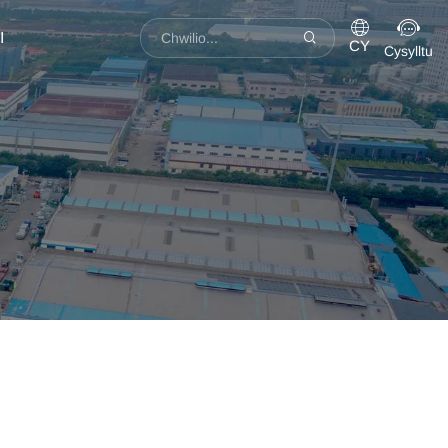
I
CY
Cysylltu