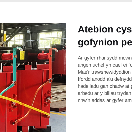
Atebion cys
gofynion pe
Ar gyfer rhai sydd mewn
angen uchel yn cael ei f
Mae'r trawsnewidyddion 
ffordd anodd a'u defnyd
hadeiladu gan chadw at 
arbedu ar y biliau tryda
nhw'n addas ar gyfer am