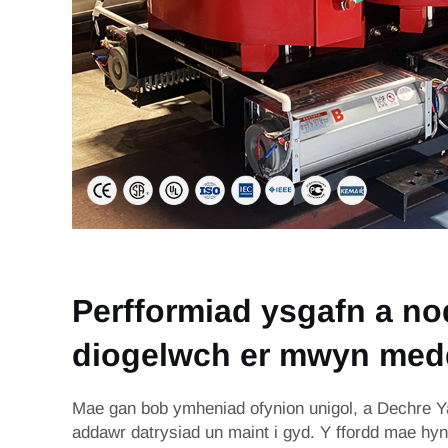
Perfformiad ysgafn a n
diogelwch er mwyn med
Mae gan bob ymheniad ofynion unigol, a Dechre Ya
addawr datrysiad un maint i gyd. Y ffordd mae hy