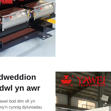
odweddion
dwl yn awr
wei bod dim oll yn
nny'n cynnig dyluniadau