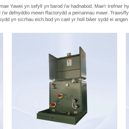
 mae Yawei yn sefyll yn barod i'w hadnabod. Mae'r trefnwr hy
el i'w defnyddio mewn ffactorydd a peiriannau mawr.
Trawsff
sydd yn sicrhau eich bod yn cael yr holl bŵer sydd ei angen