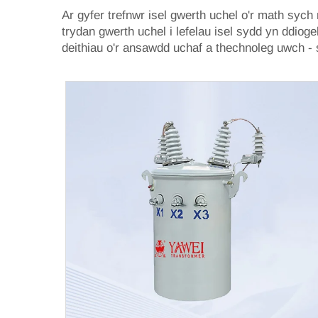
Ar gyfer trefnwr isel gwerth uchel o'r math sych
trydan gwerth uchel i lefelau isel sydd yn ddiog
deithiau o'r ansawdd uchaf a thechnoleg uwch - 