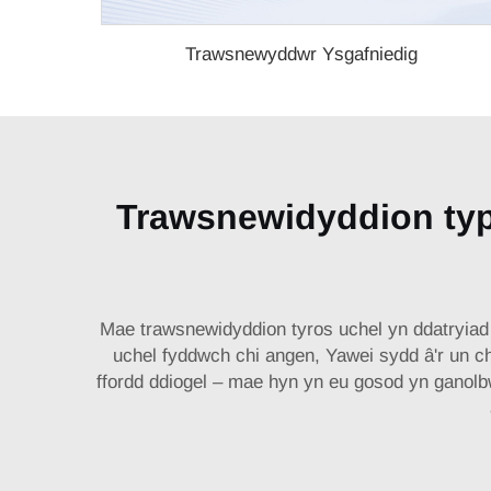
Trawsnewyddwr Ysgafniedig
Trawsnewidyddion typo
Mae trawsnewidyddion tyros uchel yn ddatryiad
uchel fyddwch chi angen, Yawei sydd â'r un ch
ffordd ddiogel – mae hyn yn eu gosod yn ganolb