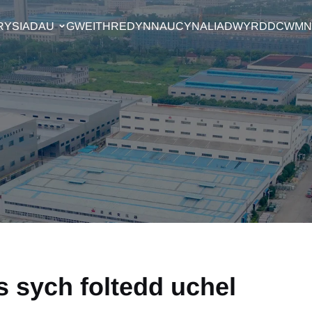
RYSIADAU
GWEITHREDYNNAU
CYNALIADWYRDD
CWMN
 sych foltedd uchel