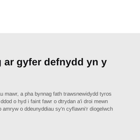
 ar gyfer defnydd yn y
au mawr, a pha bynnag fath trawsnewidydd tyros
dod o hyd i faint fawr o dtrydan a'i droi mewn
o amryw o ddeunyddiau sy'n cyflawni'r diogelwch
.