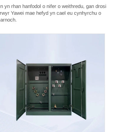
n yn rhan hanfodol o nifer o weithredu, gan drosi
yrwyr Yawei
mae hefyd yn cael eu cynhyrchu o
 arnoch.