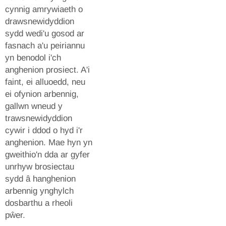
cynnig amrywiaeth o
drawsnewidyddion
sydd wedi'u gosod ar
fasnach a'u peiriannu
yn benodol i'ch
anghenion prosiect. A'i
faint, ei alluoedd, neu
ei ofynion arbennig,
gallwn wneud y
trawsnewidyddion
cywir i ddod o hyd i'r
anghenion. Mae hyn yn
gweithio'n dda ar gyfer
unrhyw brosiectau
sydd â hanghenion
arbennig ynghylch
dosbarthu a rheoli
pŵer.