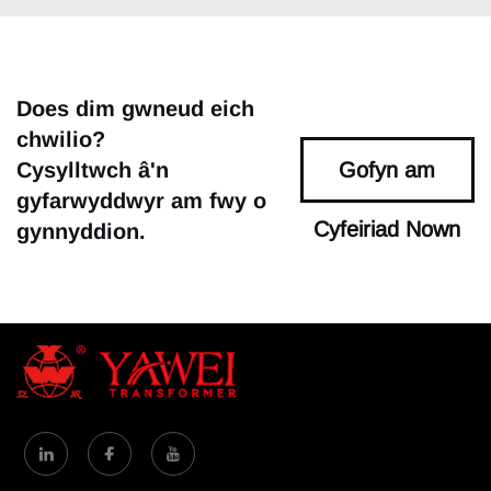
Does dim gwneud eich
chwilio?
Cysylltwch â'n
Gofyn am
gyfarwyddwyr am fwy o
Cyfeiriad Nown
gynnyddion.