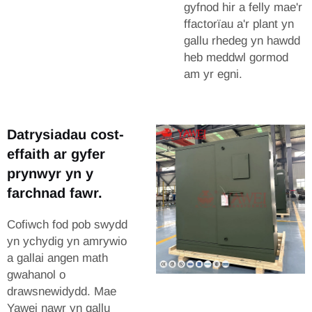
gyfnod hir a felly mae'r
ffactorïau a'r plant yn
gallu rhedeg yn hawdd
heb meddwl gormod
am yr egni.
Datrysiadau cost-
effaith ar gyfer
prynwyr yn y
farchnad fawr.
Cofiwch fod pob swydd
yn ychydig yn amrywio
a gallai angen math
gwahanol o
drawsnewidydd. Mae
Yawei nawr yn gallu