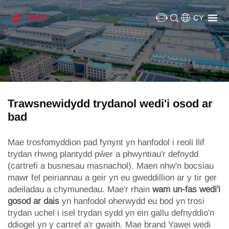
CY
Trawsnewidydd trydanol wedi'i osod ar
bad
Mae trosfomyddion pad fynynt yn hanfodol i reoli llif
trydan rhwng plantydd pŵer a phwyntiau'r defnydd
(cartrefi a busnesau masnachol). Maen nhw'n bocsiau
mawr fel peiriannau a geir yn eu gweddillion ar y tir ger
adeiladau a chymunedau. Mae'r rhain
wam un-fas wedi'i
gosod ar dais
yn hanfodol oherwydd eu bod yn trosi
trydan uchel i isel trydan sydd yn ein gallu defnyddio'n
ddiogel yn y cartref a'r gwaith. Mae brand Yawei wedi