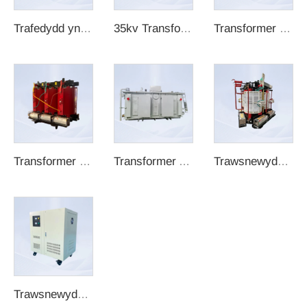
Trafedydd yn y Dŵr
35kv Transformer Wydr-Wrthdrawn
Transformer Powynt
Transformer drws
Transformer Ailgynhyrchydd
Trawsnewyddwr Tŷ Bach Dosbarth H heb Gae
Trawsnewyddwr Ysgafniedig