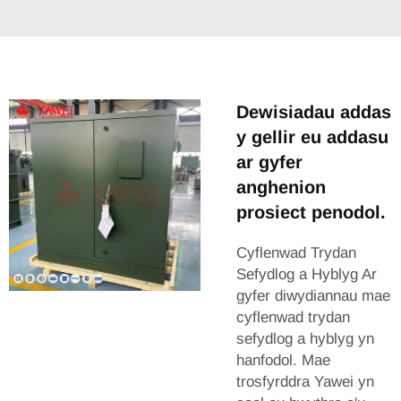
Dewisiadau addas
y gellir eu addasu
ar gyfer
anghenion
prosiect penodol.
Cyflenwad Trydan
Sefydlog a Hyblyg Ar
gyfer diwydiannau mae
cyflenwad trydan
sefydlog a hyblyg yn
hanfodol. Mae
trosfyrddra Yawei yn