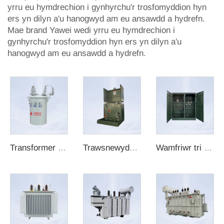
yrru eu hymdrechion i gynhyrchu'r trosfomyddion hyn
ers yn dilyn a'u hanogwyd am eu ansawdd a hydrefn.
Mae brand Yawei wedi yrru eu hymdrechion i
gynhyrchu'r trosfomyddion hyn ers yn dilyn a'u
hanogwyd am eu ansawdd a hydrefn.
Transformer Fas Sengl ar Gwmpas
Trawsnewyddwr Sengl-Fas Sefydlog
Wamfriwr tri phedwar ar pad