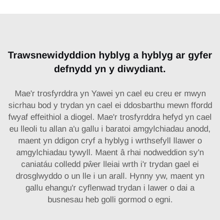
Trawsnewidyddion hyblyg a hyblyg ar gyfer
defnydd yn y diwydiant.
Mae'r trosfyrddra yn Yawei yn cael eu creu er mwyn
sicrhau bod y trydan yn cael ei ddosbarthu mewn ffordd
fwyaf effeithiol a diogel. Mae'r trosfyrddra hefyd yn cael
eu lleoli tu allan a'u gallu i baratoi amgylchiadau anodd,
maent yn ddigon cryf a hyblyg i wrthsefyll llawer o
amgylchiadau tywyll. Maent â rhai nodweddion sy'n
caniatáu colledd pŵer lleiai wrth i'r trydan gael ei
drosglwyddo o un lle i un arall. Hynny yw, maent yn
gallu ehangu'r cyflenwad trydan i lawer o dai a
busnesau heb golli gormod o egni.