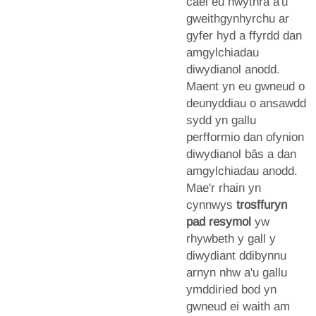
cael eu hwythra a'u
gweithgynhyrchu ar
gyfer hyd a ffyrdd dan
amgylchiadau
diwydianol anodd.
Maent yn eu gwneud o
deunyddiau o ansawdd
sydd yn gallu
perfformio dan ofynion
diwydianol bâs a dan
amgylchiadau anodd.
Mae'r rhain yn
cynnwys
trosffuryn
pad resymol
yw
rhywbeth y gall y
diwydiant ddibynnu
arnyn nhw a'u gallu
ymddiried bod yn
gwneud ei waith am