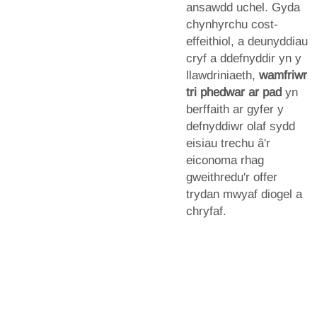
ansawdd uchel. Gyda
chynhyrchu cost-
effeithiol, a deunyddiau
cryf a ddefnyddir yn y
llawdriniaeth,
wamfriwr
tri phedwar ar pad
yn
berffaith ar gyfer y
defnyddiwr olaf sydd
eisiau trechu â'r
eiconoma rhag
gweithredu'r offer
trydan mwyaf diogel a
chryfaf.